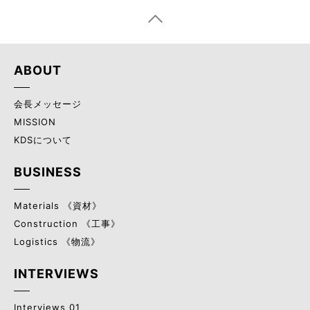
ABOUT
会長メッセージ
MISSION
KDSについて
BUSINESS
Materials 《資材》
Construction 《工事》
Logistics 《物流》
INTERVIEWS
Interviews 01