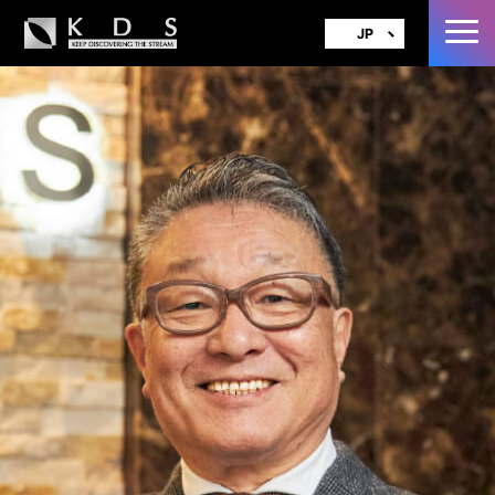
JP
EN